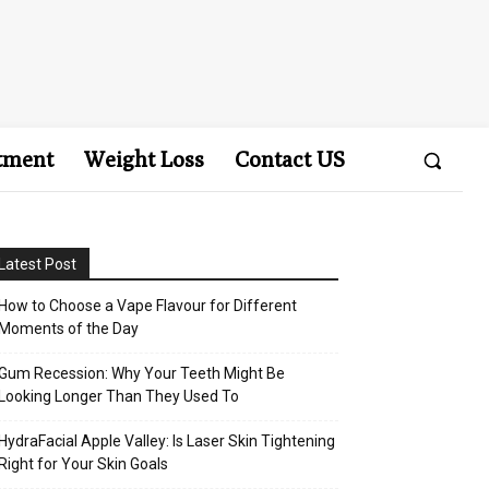
tment
Weight Loss
Contact US
Latest Post
How to Choose a Vape Flavour for Different
Moments of the Day
Gum Recession: Why Your Teeth Might Be
Looking Longer Than They Used To
HydraFacial Apple Valley: Is Laser Skin Tightening
Right for Your Skin Goals